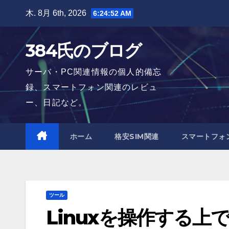
Skip
木. 8月 6th, 2026
6:24:53 AM
to
content
384氏のブログ
サーバ・PC関連情報の個人的備忘
録、スマートフォン関連のレビュ
ー、日記など。
ホーム
格安SIM関連
スマートフォ
ツール
Linuxを操作する