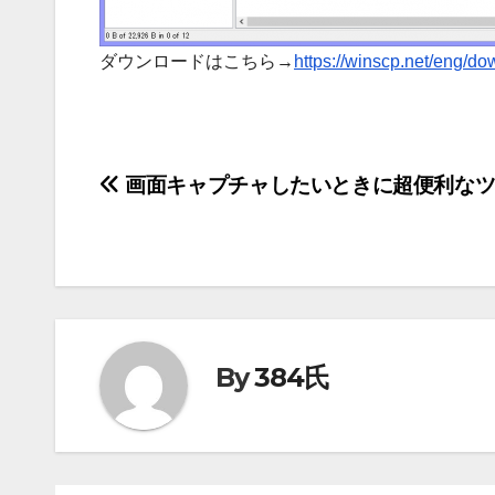
ダウンロードはこちら→
https://winscp.net/eng/d
投
画面キャプチャしたいときに超便利なツ
稿
ナ
ビ
ゲ
By
384氏
ー
シ