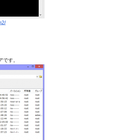
h2/
アです。