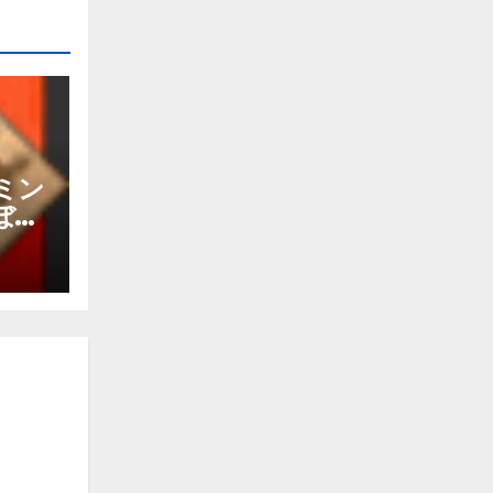
ミン
ぼか