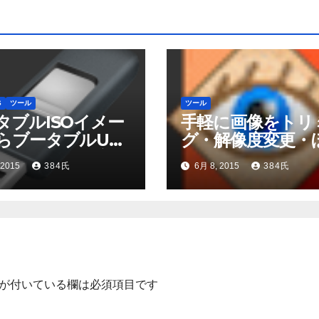
S
ツール
ツール
タブルISOイメー
手軽に画像をトリ
らブータブルUSB
グ・解像度変更・
リを作成する方法
し処理したい
 2015
384氏
6月 8, 2015
384氏
ndows編】
が付いている欄は必須項目です