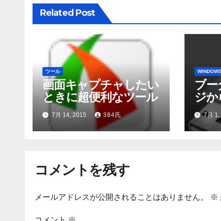
ョ
Related Post
ン
ツール
WINDOW
画面キャプチャしたい
ブー
ときに超便利なツール
ジか
メモ
7月 14, 2015
384氏
7月 1,
【Wi
コメントを残す
メールアドレスが公開されることはありません。
※
コメント
※