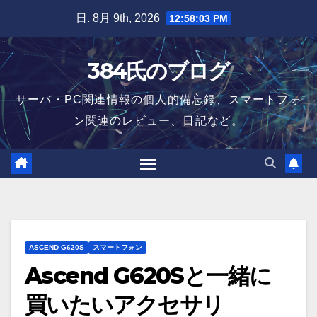
Skip
日. 8月 9th, 2026
12:58:04 PM
to
content
384氏のブログ
サーバ・PC関連情報の個人的備忘録、スマートフォ
ン関連のレビュー、日記など。
ASCEND G620S
スマートフォン
Ascend G620Sと一緒に
買いたいアクセサリ