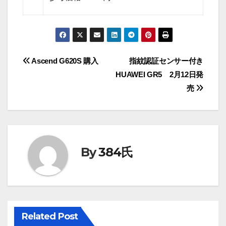
投
Ascend G620S 購入
指紋認証センサー付き
HUAWEI GR5 2月12日発
稿
売
ナ
ビ
ゲ
By
384氏
ー
シ
ョ
Related Post