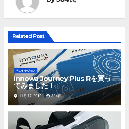
ゲ
ー
シ
Related Post
ョ
ン
その他デジモノ
innowa Journey Plus Rを買っ
てみました！
11月 17, 2019
384氏