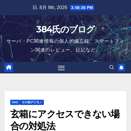
Skip
日. 8月 9th, 2026
3:48:37 PM
to
content
384氏のブログ
サーバ・PC関連情報の個人的備忘録、スマートフォ
ン関連のレビュー、日記など。
NAS
その他デジモノ
玄箱にアクセスできない場
合の対処法