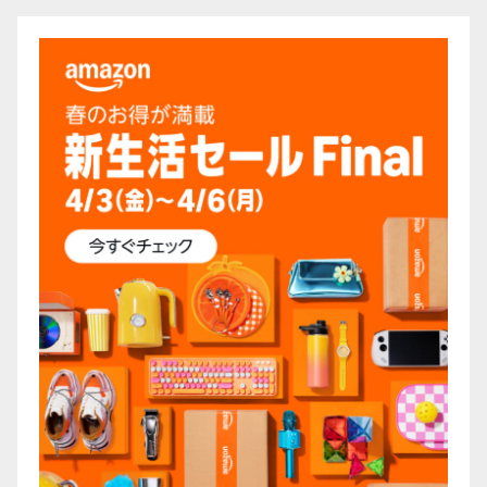
ー
ジ
送
り