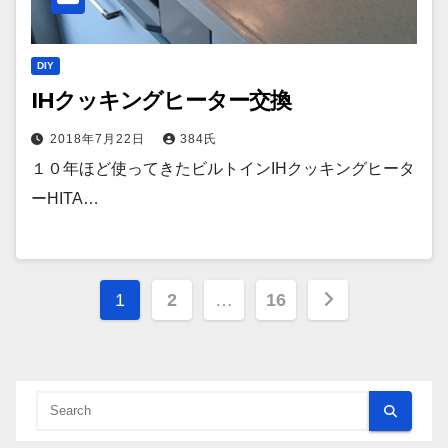
DIY
IHクッキングヒーター交換
2018年7月22日
384氏
１０年ほど使ってきたビルトインIHクッキングヒータ
ーHITA…
投
1
2
…
16
稿
の
ペ