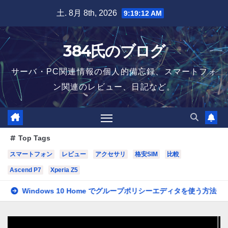
Skip
土. 8月 8th, 2026
9:19:13 AM
to
content
384氏のブログ
サーバ・PC関連情報の個人的備忘録、スマートフォ
ン関連のレビュー、日記など。
Top Tags
スマートフォン
レビュー
アクセサリ
格安SIM
比較
Ascend P7
Xperia Z5
ndows 10 Home でグループポリシーエディタを使う方法
玄箱に