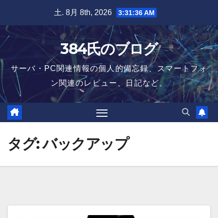
Skip
土. 8月 8th, 2026
3:31:37 AM
to
content
384氏のブログ
サーバ・PC関連情報の個人的備忘録、スマートフォ
ン関連のレビュー、日記など。
タグ:
バックアップ