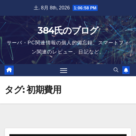
Skip
土. 8月 8th, 2026
1:06:59 PM
to
content
384氏のブログ
サーバ・PC関連情報の個人的備忘録、スマートフォ
ン関連のレビュー、日記など。
タグ:
初期費用