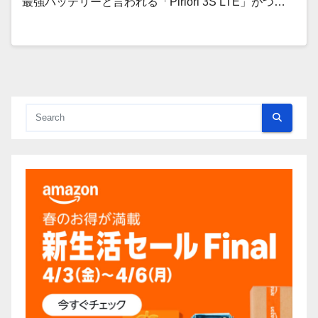
最強バッテリーと言われる「Piriori 3S LTE」がつ…