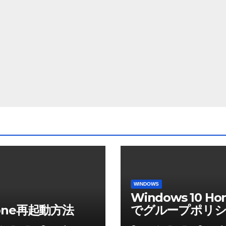
WINDOWS
Windows 10 Ho
hone再起動方法
でグループポリシ
ディタを使う方法