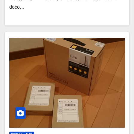
doco…