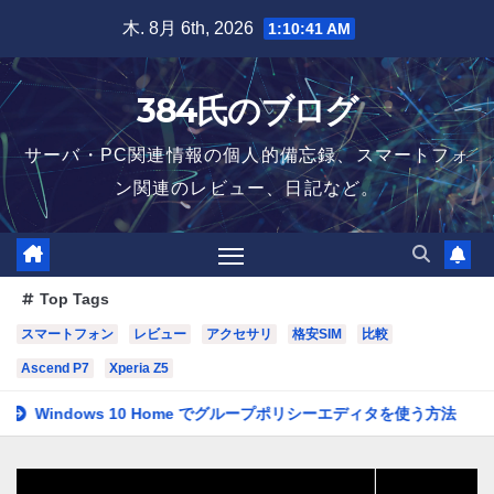
Skip
木. 8月 6th, 2026
1:10:42 AM
to
content
384氏のブログ
サーバ・PC関連情報の個人的備忘録、スマートフォ
ン関連のレビュー、日記など。
Top Tags
スマートフォン
レビュー
アクセサリ
格安SIM
比較
Ascend P7
Xperia Z5
ows 10 Home でグループポリシーエディタを使う方法
玄箱にアク