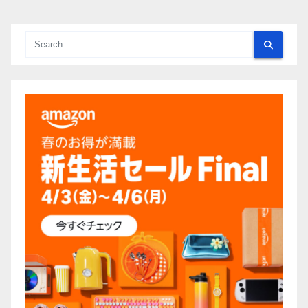
の
ペ
ー
ジ
送
り