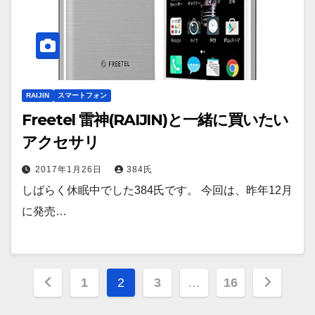
RAIJIN
スマートフォン
Freetel 雷神(RAIJIN)と一緒に買いたい
アクセサリ
2017年1月26日
384氏
しばらく休眠中でした384氏です。 今回は、昨年12月
に発売…
投
1
2
3
…
16
稿