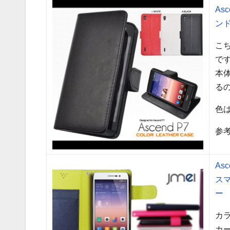
As
ン
こ
で
本
る
色
参考
As
スマ
ー
カ
カ