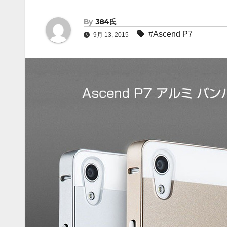
By
384氏
#Ascend P7
9月 13, 2015