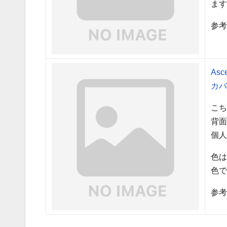
ま
参考
As
カバ
こ
背面
個
色
色
参考