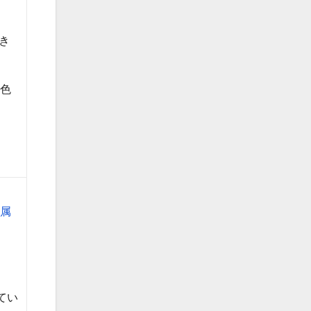
でき
５色
金属
てい