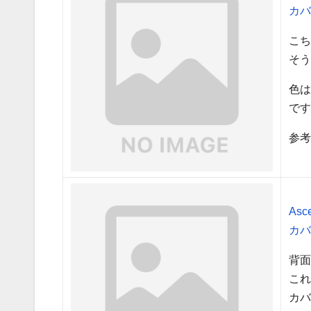
カバ
こち
そ
色
で
参考
As
カバ
背
こ
カバ