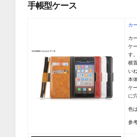
手帳型ケース
カー
カ
ケ
す
横
い
本
ケ
に
色
参考