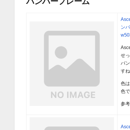
バンパーフレーム
As
ンパ
w50
As
せ
バ
す
色
色
参考
As