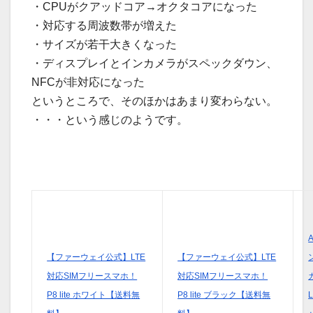
・CPUがクアッドコア→オクタコアになった
・対応する周波数帯が増えた
・サイズが若干大きくなった
・ディスプレイとインカメラがスペックダウン、
NFCが非対応になった
というところで、そのほかはあまり変わらない。
・・・という感じのようです。
A
【ファーウェイ公式】LTE
【ファーウェイ公式】LTE
対応SIMフリースマホ！
対応SIMフリースマホ！
P8 lite ホワイト【送料無
P8 lite ブラック【送料無