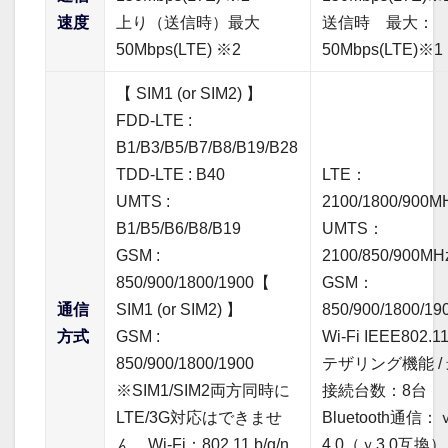
速度
上り（送信時）最大
送信時 最大：
50Mbps(LTE) ※2
50Mbps(LTE)※1
【 SIM1 (or SIM2) 】
FDD-LTE :
B1/B3/B5/B7/B8/B19/B28
TDD-LTE : B40
LTE：
UMTS :
2100/1800/900M
B1/B5/B6/B8/B19
UMTS：
GSM :
2100/850/900MH
850/900/1800/1900【
GSM：
通信
SIM1 (or SIM2) 】
850/900/1800/1
方式
GSM :
Wi-Fi IEEE802.11
850/900/1800/1900
テザリング機能 /
※SIM1/SIM2両方同時に
接続台数：8台
LTE/3G対応はできませ
Bluetooth通信：
ん。Wi-Fi：802.11 b/g/n
4.0（ｖ3.0互換）