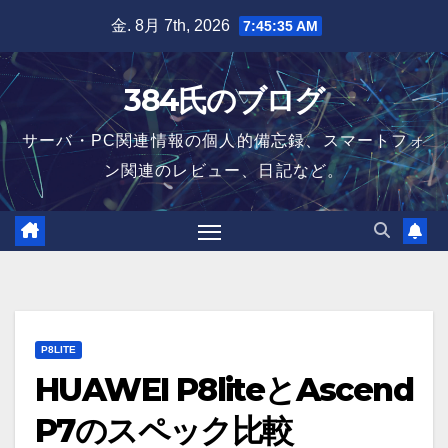
Skip
金. 8月 7th, 2026
7:45:36 AM
to
content
384氏のブログ
サーバ・PC関連情報の個人的備忘録、スマートフォ
ン関連のレビュー、日記など。
P8LITE
HUAWEI P8liteとAscend
P7のスペック比較