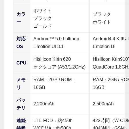
ホワイト
カラ
ブラック
ブラック
ー
ホワイト
ゴールド
対応
Android™ 5.0 Lollipop
Android4.4 KitKat
OS
Emotion UI 3.1
Emotion UI
Hisilicon Kirin 620
Hisilicon Krin910
CPU
オクタコア (A53/1.2GHz)
QuadCore 1.8GH
メモ
RAM：2GB / ROM：
RAM：2GB / R
リ
16GB
16GB
バッ
2,200mAh
2,500mAh
テリ
連続
LTE-FDD：約450h
422時間（W-CD
待受
WCDMA：約500h
404時間（GSM