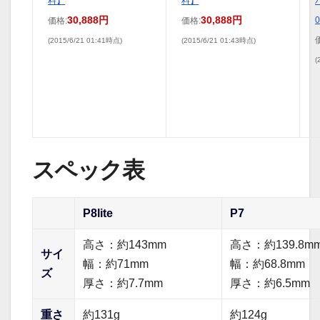
料】
料】
30,888円
30,888円
0
価格:
価格:
(2015/6/21 01:41時点)
(2015/6/21 01:43時点)
(
スペック表
P8lite
P7
高さ：約143mm
高さ：約139.8m
サイ
幅：約71mm
幅：約68.8mm
ズ
厚さ：約7.7mm
厚さ：約6.5mm
重さ
約131g
約124g