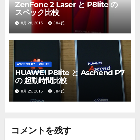
ZenFone 2 Laser と P8lite の
スペック比較
8月 28, 2015
384氏
ASCEND P7
P8LITE
HUAWEI P8lite と Ascnend P7
の 起動時間比較
8月 25, 2015
384氏
コメントを残す