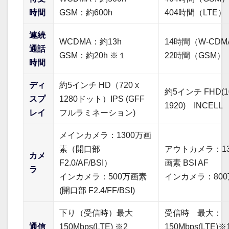
時間
GSM：約600h
404時間（LTE）
連続
WCDMA：約13h
14時間（W-CDM
通話
GSM：約20h ※１
22時間（GSM）
時間
ディ
約5インチ HD（720 x
約5インチ FHD(10
スプ
1280ドット）IPS (GFF
1920) INCELL
レイ
フルラミネーション)
メインカメラ：1300万画
素（開口部
アウトカメラ：13
カメ
F2.0/AF/BSI）
画素 BSI AF
ラ
インカメラ：500万画素
インカメラ：80
(開口部 F2.4/FF/BSI)
下り（受信時）最大
受信時 最大：
通信
150Mbps(LTE) ※2
150Mbps(LTE)※