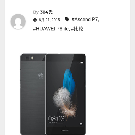
By
384氏
#Ascend P7
,
6月 21, 2015
#HUAWEI P8lite
,
#比較