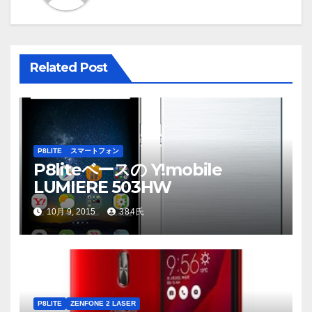
ー
シ
Related Post
ョ
ン
P8LITE
スマートフォン
P8liteベースの Y!mobile
LUMIERE 503HW
10月 9, 2015
384氏
P8LITE
ZENFONE 2 LASER