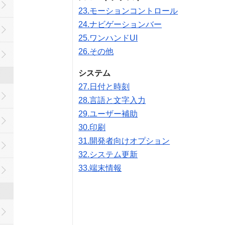
23.モーションコントロール
24.ナビゲーションバー
25.ワンハンドUI
26.その他
システム
27.日付と時刻
28.言語と文字入力
29.ユーザー補助
30.印刷
31.開発者向けオプション
32.システム更新
33.端末情報