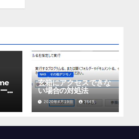
NAS
その他デジモノ
me
玄箱にアクセスできな
ーエ
い場合の対処法
2020年4月19日
384氏