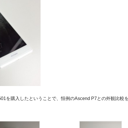
Q501を購入したということで、恒例のAscend P7との外観比較