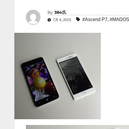
By
384氏
#Ascend P7
,
#MADO
7月 4, 2015