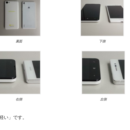
裏面
下側
右側
左側
「軽い」です。