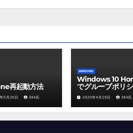
WINDOWS
Windows 10 Ho
hone再起動方法
でグループポリシ
ディタを使う方法
0年5月20日
384氏
2020年4月19日
384氏