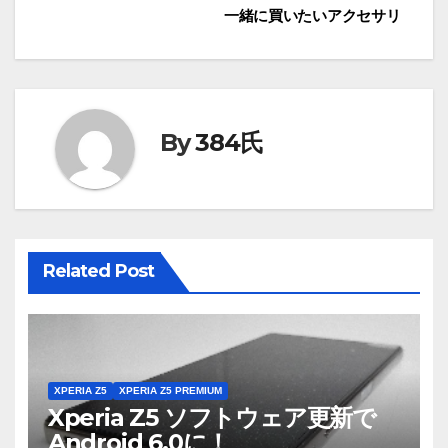
一緒に買いたいアクセサリ
稿
ナ
ビ
By
384氏
ゲ
ー
シ
Related Post
ョ
ン
XPERIA Z5
XPERIA Z5 PREMIUM
Xperia Z5 ソフトウェア更新で
Android 6.0に！