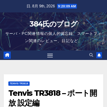
Skip
日. 8月 9th, 2026
9:20:11 AM
to
content
384氏のブログ
サーバ・PC関連情報の個人的備忘録、スマートフォ
ン関連のレビュー、日記など。
TENVIS TR3818
Tenvis TR3818 – ポート開
放 設定編