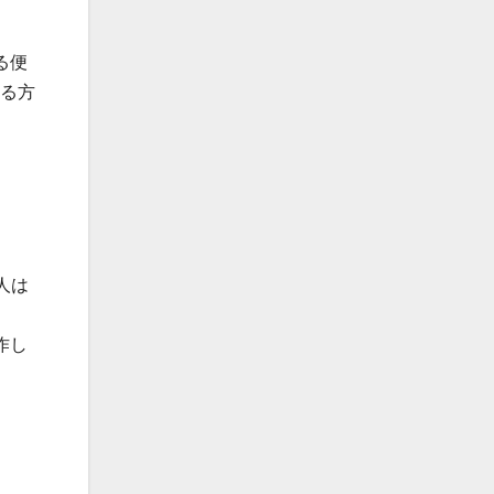
る便
する方
人は
作し