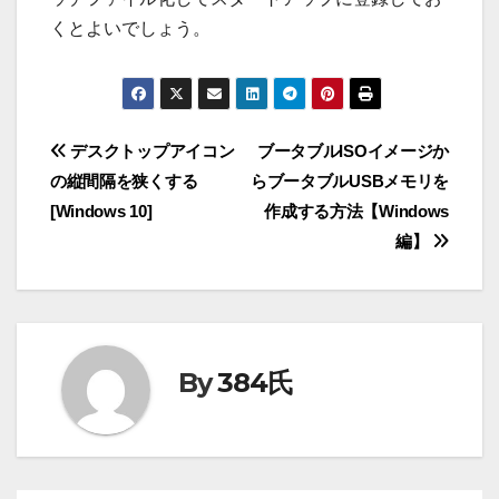
くとよいでしょう。
投
デスクトップアイコン
ブータブルISOイメージか
の縦間隔を狭くする
らブータブルUSBメモリを
稿
[Windows 10]
作成する方法【Windows
ナ
編】
ビ
ゲ
ー
By
384氏
シ
ョ