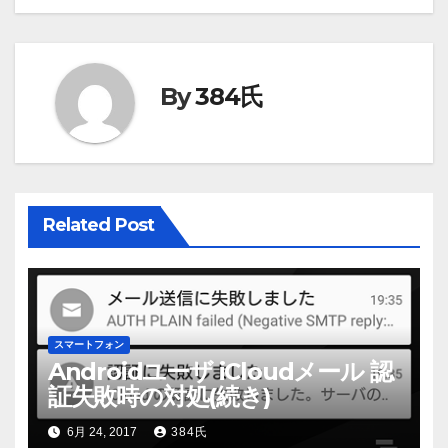
ビ
ゲ
ー
By
384氏
シ
ョ
ン
Related Post
スマートフォン
Androidユーザ iCloudメール 認
証失敗時の対処(続き)
6月 24, 2017
384氏