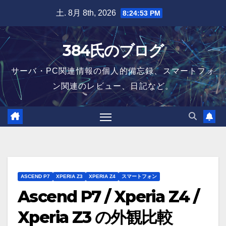
Skip
土. 8月 8th, 2026
8:24:54 PM
to
content
384氏のブログ
サーバ・PC関連情報の個人的備忘録、スマートフォ
ン関連のレビュー、日記など。
ASCEND P7
XPERIA Z3
XPERIA Z4
スマートフォン
Ascend P7 / Xperia Z4 /
Xperia Z3 の外観比較