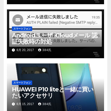
スマートフォン
Androidユーザ iCloudメール 認
証失敗時の対処
6月 20, 2017
384氏
スマートフォン
HUAWEI P10 liteと一緒に買い
たいアクセサリ
6月 15, 2017
384氏