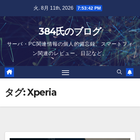
Skip
火. 8月 11th, 2026
7:53:43 PM
to
content
384氏のブログ
サーバ・PC関連情報の個人的備忘録、スマートフォ
ン関連のレビュー、日記など。
タグ:
Xperia