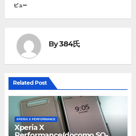
ナ
ビュー
ビ
ゲ
ー
By
384氏
シ
ョ
ン
Related Post
XPERIA X PERFORMANCE
Xperia X
Performance(docomo SO-