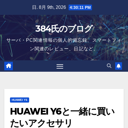
Skip
日. 8月 9th, 2026
4:30:12 PM
to
content
384氏のブログ
サーバ・PC関連情報の個人的備忘録、スマートフォ
ン関連のレビュー、日記など。
HUAWEI Y6
HUAWEI Y6と一緒に買い
たいアクセサリ