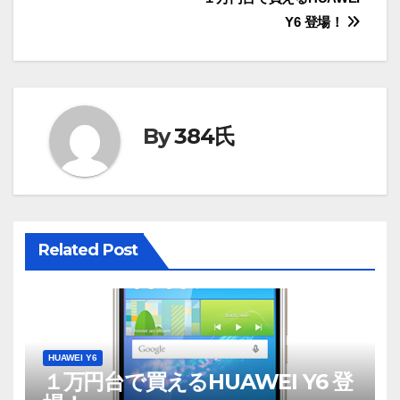
投
Y6 登場！
稿
ナ
ビ
By
384氏
ゲ
ー
シ
Related Post
ョ
ン
HUAWEI Y6
１万円台で買えるHUAWEI Y6 登