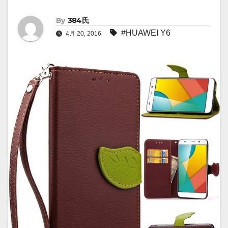
By
384氏
#HUAWEI Y6
4月 20, 2016