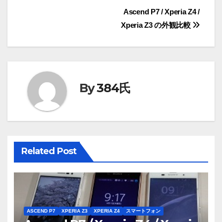
投
Ascend P7 / Xperia Z4 /
Xperia Z3 の外観比較
稿
ナ
ビ
By
384氏
ゲ
ー
シ
Related Post
ョ
ン
ASCEND P7
XPERIA Z3
XPERIA Z4
スマートフォン