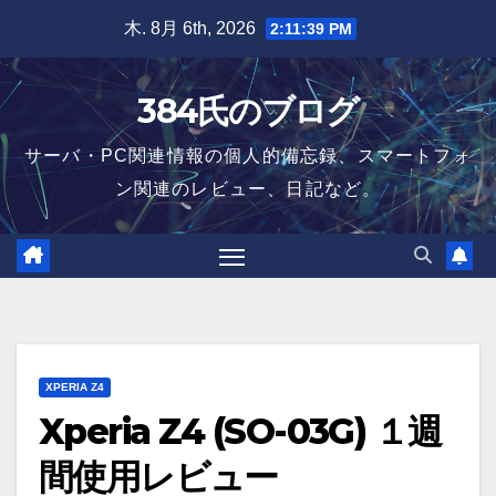
Skip
木. 8月 6th, 2026
2:11:40 PM
to
content
384氏のブログ
サーバ・PC関連情報の個人的備忘録、スマートフォ
ン関連のレビュー、日記など。
XPERIA Z4
Xperia Z4 (SO-03G) １週
間使用レビュー